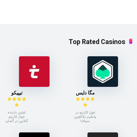
Top Rated Casinos
مگا دایس
تیپیکو
غول کازینو در
اولین دارنده
پلتفرم بلاکچین
جواز کازینو
سولانا
آنلاین در آلمان