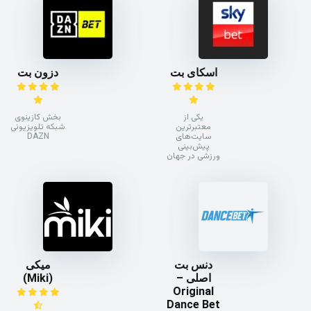
اسکای بت
دزون بت
یکی از
بخش کازینوی
معتبرترین
شبکه تلویزیونی
سایت‌های
DAZN
پیش‌بینی
ورزشی در جهان
دنس بت
میکی
اصلی –
(Miki)
Original
Dance Bet