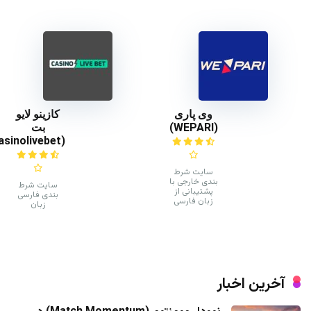
وی پاری
کازینو لایو
(WEPARI)
بت
(casinolivebet)
سایت شرط
بندی خارجی با
سایت شرط
پشتیبانی از
بندی فارسی
زبان فارسی
زبان
آخرین اخبار