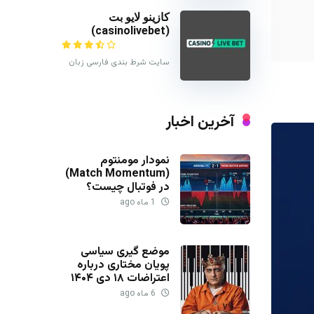
کازینو لایو بت
(casinolivebet)
سایت شرط بندی فارسی زبان
آخرین اخبار
نمودار مومنتوم
(Match Momentum)
در فوتبال چیست؟
1 ماه ago
موضع گیری سیاسی
پویان مختاری درباره
اعتراضات ۱۸ دی ۱۴۰۴
6 ماه ago