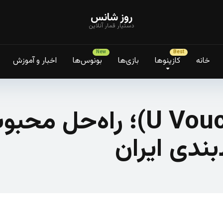
روز شانس
دستیار قمار آنلاین
خانه
کازینوها
بازی‌ها
بونوس‌ها
اخبار و آموزش
ووچر یوتوپیا (U Voucher)؛
ندی ایران