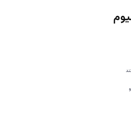
یوم
ند
و