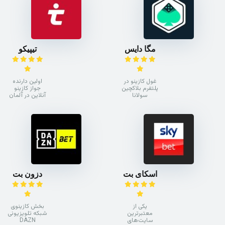
مگا دایس
تیپیکو
غول کازینو در
اولین دارنده
پلتفرم بلاکچین
جواز کازینو
سولانا
آنلاین در آلمان
اسکای بت
دزون بت
یکی از
بخش کازینوی
معتبرترین
شبکه تلویزیونی
سایت‌های
DAZN