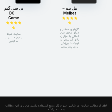
مل بت –
بی سی گیم
– BC
Melbet
Game
کازینوی معتبر و
دارای مجوز بین
سایت شرط
المللی با هزاران
بندی مبتنی بر
بازی کازینویی و
بلاکچین
ترونمت ورزشی
برای پیش‌بینی
لطفا از مطالب سایت روز شانس بدون ذکر منبع استفاده نکنید. من برای این مطالب
زحمت می‌کشم.