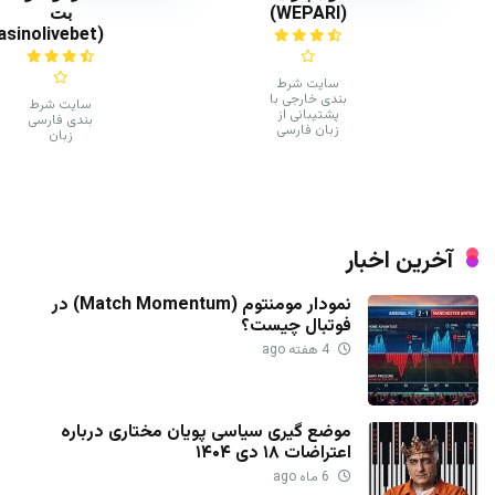
(WEPARI)
بت
(casinolivebet)
سایت شرط
بندی خارجی با
سایت شرط
پشتیبانی از
بندی فارسی
زبان فارسی
زبان
آخرین اخبار
نمودار مومنتوم (Match Momentum) در
فوتبال چیست؟
4 هفته ago
موضع گیری سیاسی پویان مختاری درباره
اعتراضات ۱۸ دی ۱۴۰۴
6 ماه ago