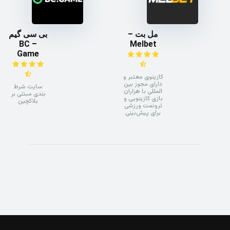
مل بت –
بی سی گیم
– BC
Melbet
Game
کازینوی معتبر و
دارای مجوز بین
سایت شرط
المللی با هزاران
بندی مبتنی بر
بازی کازینویی و
بلاکچین
ترونمت ورزشی
برای پیش‌بینی