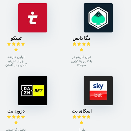
مگا دایس
تیپیکو
غول کازینو در
اولین دارنده
پلتفرم بلاکچین
جواز کازینو
سولانا
آنلاین در آلمان
اسکای بت
دزون بت
یکی از
بخش کازینوی