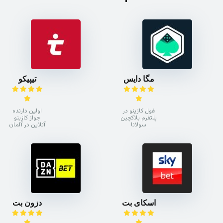
مگا دایس
تیپیکو
غول کازینو در
اولین دارنده
پلتفرم بلاکچین
جواز کازینو
سولانا
آنلاین در آلمان
اسکای بت
دزون بت