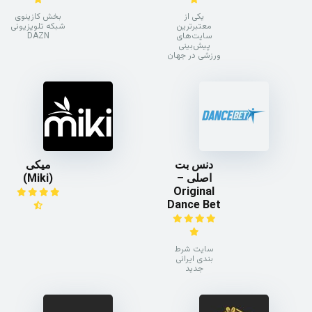
یکی از
بخش کازینوی
معتبرترین
شبکه تلویزیونی
سایت‌های
DAZN
پیش‌بینی
ورزشی در جهان
دنس بت
میکی
اصلی –
(Miki)
Original
Dance Bet
سایت شرط
بندی ایرانی
جدید