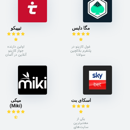
مگا دایس
تیپیکو
غول کازینو در
اولین دارنده
پلتفرم بلاکچین
جواز کازینو
سولانا
آنلاین در آلمان
اسکای بت
میکی
(Miki)
یکی از
معتبرترین
سایت‌های