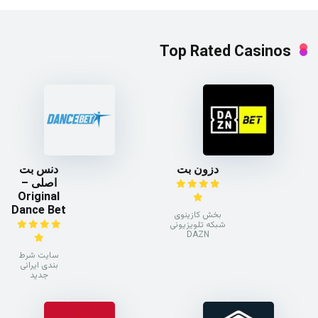
Top Rated Casinos
دزون بت
دنس بت
اصلی –
Original
Dance Bet
بخش کازینوی
شبکه تلویزیونی
DAZN
سایت شرط
بندی ایرانی
جدید