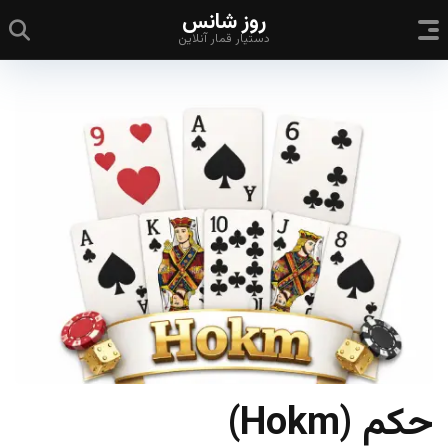
روز شانس
دستیار قمار آنلاین
حکم (Hokm)