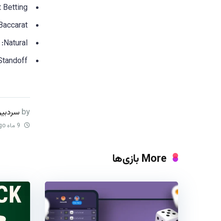
Flat Betting: شرط بندی با مقدار یکسان
Mini-Baccarat: یک نسخه سریع تر و کوچکتر از بازی باکارات که ر
Natural: دو کارت که مجموعشان 8 یا 9 باشد. (هر کدام از دست‌ها Natural شود، راند بازی تمام می‌شود.)
Standoff: یک نام دیگر برای نتیجه مساوی (Tie) در بازی باک
by
سردبیر
9 ماه ago
More بازی‌ها