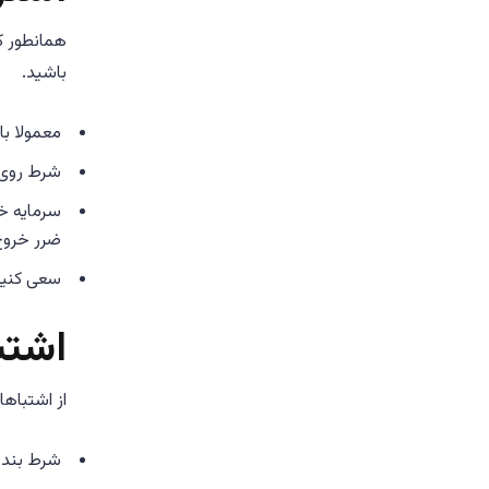
همانطور که
باشید.
معمولا با
شرط روی 
سرمایه خو
ضرر خروج
سعی کنید 
اشتب
از اشتباها
شرط بندی