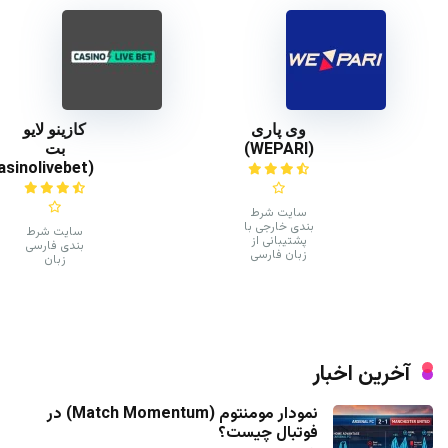
وی پاری
کازینو لایو
(WEPARI)
بت
(casinolivebet)
سایت شرط
بندی خارجی با
سایت شرط
پشتیبانی از
بندی فارسی
زبان فارسی
زبان
آخرین اخبار
نمودار مومنتوم (Match Momentum) در
فوتبال چیست؟