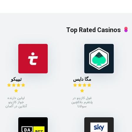
Top Rated Casinos
مگا دایس
تیپیکو
غول کازینو در
اولین دارنده
پلتفرم بلاکچین
جواز کازینو
سولانا
آنلاین در آلمان