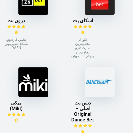
اسکای بت
دزون بت
یکی از
بخش کازینوی
معتبرترین
شبکه تلویزیونی
سایت‌های
DAZN
پیش‌بینی
ورزشی در جهان
دنس بت
میکی
اصلی –
(Miki)
Original
Dance Bet