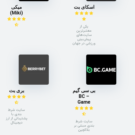
اسکای بت
میکی
(Miki)
یکی از
معتبرترین
سایت‌های
پیش‌بینی
ورزشی در جهان
بی سی گیم
بری بت
– BC
Game
سایت شرط
بندی با
پشتیبانی از ارز
سایت شرط
دیجیتال
بندی مبتنی بر
بلاکچین