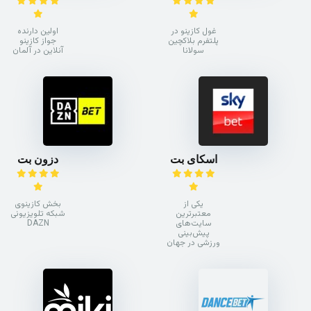
غول کازینو در
اولین دارنده
پلتفرم بلاکچین
جواز کازینو
سولانا
آنلاین در آلمان
اسکای بت
دزون بت
یکی از
بخش کازینوی
معتبرترین
شبکه تلویزیونی
سایت‌های
DAZN
پیش‌بینی
ورزشی در جهان