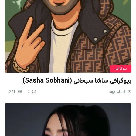
بیوگرافی
بیوگرافی ساشا سبحانی (Sasha Sobhani)
9 ماه ago
0
241