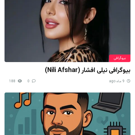
بیوگرافی
بیوگرافی نیلی افشار (Nili Afshar)
9 ماه ago
0
188