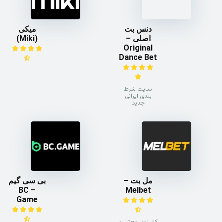
دنس بت
میکی
اصلی –
(Miki)
Original
Dance Bet
سایت شرط
بندی ایرانی
جدید
مل بت –
بی سی گیم
– BC
Melbet
Game