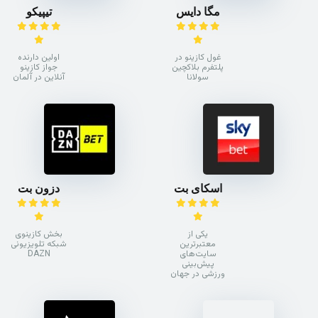
مگا دایس
تیپیکو
غول کازینو در
اولین دارنده
پلتفرم بلاکچین
جواز کازینو
سولانا
آنلاین در آلمان
اسکای بت
دزون بت
یکی از
بخش کازینوی
معتبرترین
شبکه تلویزیونی
سایت‌های
DAZN
پیش‌بینی
ورزشی در جهان