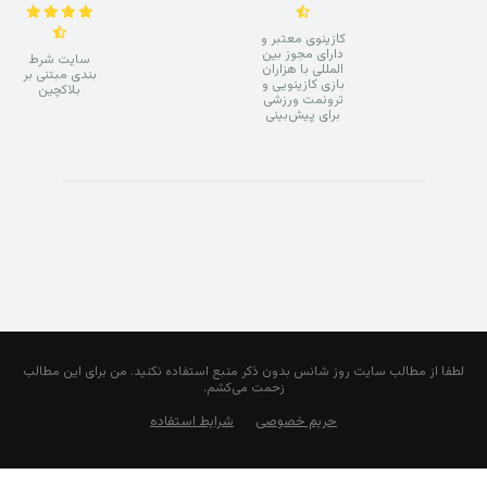
کازینوی معتبر و
دارای مجوز بین
سایت شرط
المللی با هزاران
بندی مبتنی بر
بازی کازینویی و
بلاکچین
ترونمت ورزشی
برای پیش‌بینی
لطفا از مطالب سایت روز شانس بدون ذکر منبع استفاده نکنید. من برای این مطالب
زحمت می‌کشم.
حریم خصوصی
شرایط استفاده