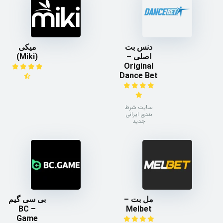
دنس بت
میکی
اصلی –
(Miki)
Original
Dance Bet
سایت شرط
بندی ایرانی
جدید
مل بت –
بی سی گیم
– BC
Melbet
Game