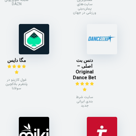
سایت‌های
DAZN
پیش‌بینی
ورزشی در جهان
دنس بت
مگا دایس
اصلی –
Original
Dance Bet
غول کازینو در
پلتفرم بلاکچین
سولانا
سایت شرط
بندی ایرانی
جدید