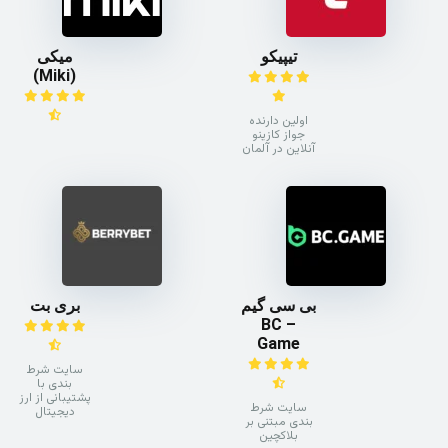
تیپیکو
میکی
(Miki)
اولین دارنده
جواز کازینو
آنلاین در آلمان
بی سی گیم
بری بت
– BC
Game
سایت شرط
بندی با
پشتیبانی از ارز
سایت شرط
دیجیتال
بندی مبتنی بر
بلاکچین